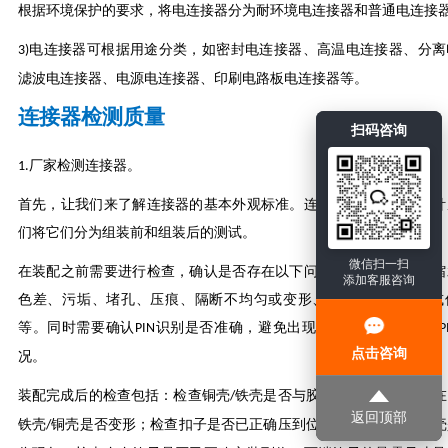
根据环境保护的要求，将电连接器分为耐环境电连接器和普通电连接
电连接器可根据用途分类，如密封电连接器、高温电连接器、分离
3)
滤波电连接器、电源电连接器、印刷电路板电连接器等。
连接器检测质量
扫码咨询
厂家检测连接器。
1.
首先，让我们来了解连接器的基本外观标准。连接器由端子胶壳和针
们将它们分为组装前和组装后的测试。
微信扫一扫
在装配之前需要进行检查，确认是否存在以下问题：缺料、毛刺、缩
添加客服咨询
色差、污垢、堵孔、压痕、隔断不均匀或变形、卡点翘曲、下沉或
等。同时需要确认
识别是否准确，避免出现
识别错误或没有
PIN
PIN
P
点击咨询
况。
装配完成后的检查包括：检查铜壳
铁壳是否与胶壳紧密贴合，不存在
/
返回顶部
铁壳
铜壳是否变形；检查扣子是否已正确压到位，未偏压；检查胶壳
/