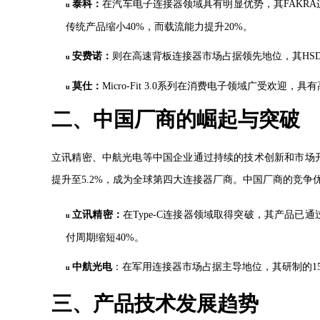
泰科
：
在汽车电子连接器领域具有明显优势，其
FAK
u
传统产品缩小40%，而载流能力提升20%。
安费诺
：
则在高速背板连接器市场占据领先地位，其
HS
u
莫仕
：
Micro-Fit 3.0系列在消费电子领域广受欢迎
u
二、中国厂商的崛起与突破
立讯精密、中航光电等中国企业通过持续的技术创新和市场
提升至5.2%，成为全球第四大连接器厂商。中国厂商的竞
立讯精密
：
在
Type-C连接器领域取得突破，其产品已
u
付周期缩短40%。
中航光电
：
在军用连接器市场占据主导地位，其研制的
u
三、产品技术发展趋势