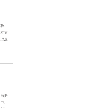
检验、
。本文
处理及
不当搬
静电、