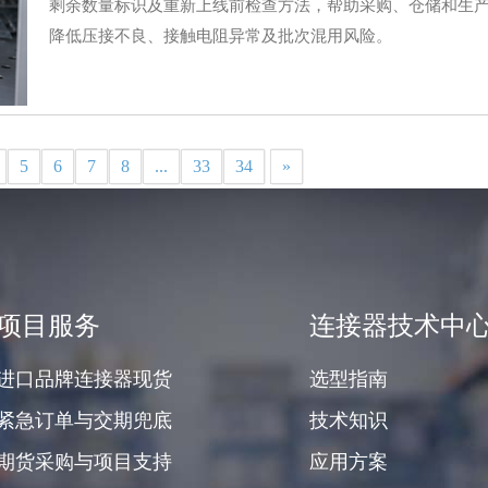
剩余数量标识及重新上线前检查方法，帮助采购、仓储和生
降低压接不良、接触电阻异常及批次混用风险。
5
6
7
8
...
33
34
»
项目服务
连接器技术中
进口品牌连接器现货
选型指南
紧急订单与交期兜底
技术知识
期货采购与项目支持
应用方案