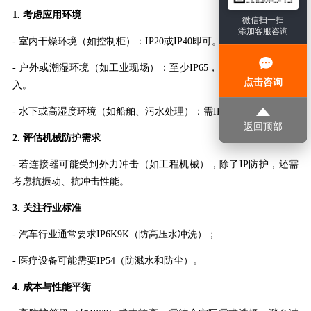
1.
考虑应用环境
微信扫一扫
添加客服咨询
-
室内干燥环境（如控制柜）：
IP20或IP40即可。
-
户外或潮湿环境（如工业现场）：至少
IP65，防止雨水和灰尘侵
点击咨询
入。
-
水下或高湿度环境（如船舶、污水处理）：需
IP67或IP68。
返回顶部
2.
评估机械防护需求
-
若连接器可能受到外力冲击（如工程机械），除了
IP防护，还需
考虑抗振动、抗冲击性能。
3.
关注行业标准
-
汽车行业通常要求
IP6K9K（防高压水冲洗）；
-
医疗设备可能需要
IP54（防溅水和防尘）。
4.
成本与性能平衡