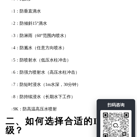
1：防垂直滴水
l
2：防倾斜15°滴水
l
3：防淋雨（60°范围内喷水）
l
4：防溅水（任意方向喷水）
l
5：防喷射水（低压水柱冲击）
l
6：防强力喷射水（高压水柱冲击）
l
7：防短时浸水（1m水深，30分钟）
l
8：防持续浸水（长期水下工作）
l
扫码咨询
9K：防高温高压水喷射
l
二、
如何选择合适的
IP防护等
级？