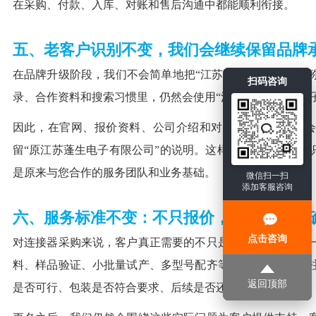
在采购、付款、入库、对账和售后沟通中都能顺利衔接。
五、老客户识别不变，我们会继续保留品牌
在品牌升级阶段，我们不会简单地把“江苏蓬生电子”这个名
扫码咨询
录、合作资料和搜索习惯里，仍然会使用“江苏蓬生”“蓬生电
因此，在官网、报价资料、公司介绍和对外沟通中，我们会
留“原江苏蓬生电子有限公司”的说明。这样既能让新客户认
是原来与您合作的服务团队和业务基础。
微信扫一扫
添加客服咨询
六、服务标准不变：不只报价，更重视交付
点击咨询
对连接器采购来说，客户真正需要的不只是一个价格，而是
料、样品验证、小批量试产、多型号配齐等情况，客户更关
返回顶部
是否可行、包装是否符合要求、后续是否还能继续供货。