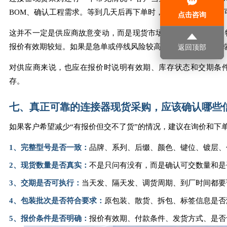
BOM、确认工程需求。等到几天后再下单时，原来的库存和价格
点击咨询
这并不一定是供应商故意变动，而是现货市场本身就有流动性。
报价有效期较短。如果是急单或停线风险较高的物料，建议采购
返回顶部
对供应商来说，也应在报价时说明有效期、库存状态和交期条
存。
七、真正可靠的连接器现货采购，应该确认哪些
如果客户希望减少“有报价但交不了货”的情况，建议在询价和下
1、完整型号是否一致：
品牌、系列、后缀、颜色、键位、镀层、
2、现货数量是否真实：
不是只问有没有，而是确认可交数量和是
3、交期是否可执行：
当天发、隔天发、调货周期、到厂时间都要
4、包装批次是否符合要求：
原包装、散货、拆包、标签信息是否
5、报价条件是否明确：
报价有效期、付款条件、发货方式、是否