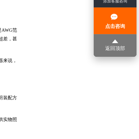
添加客服咨询
点击咨询
AWG范
超差，甚
返回顶部
器来说，
明装配方
供实物照