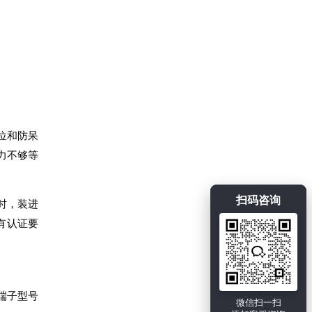
位和防呆
力不够等
扫码咨询
时，装进
有认证要
端子型号
微信扫一扫