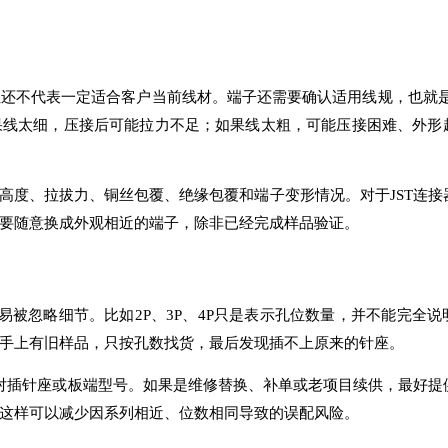
还不代表一定适合客户当前线材。端子还需要确认适用线规，也就是
果线太细，压接后可能拉力不足；如果线太粗，可能压接困难、外形
高度、拉拔力、铜丝包覆、绝缘包覆和端子变形情况。对于JST连接
要随意换成外观相近的端子，除非已经完成样品验证。
易被忽略细节。比如2P、3P、4P只是表示孔位数量，并不能完全说
手上有旧样品，只按孔数找货，最后发现插不上原来的针座。
认对插针座或板端型号。如果是维修替换、补单或老项目续供，最好提
这样可以减少因系列相近、位数相同导致的误配风险。