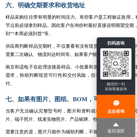
六、明确交期要求和收货地址
样品采购往往带有明显的时间压力。有些客户是工程验证急用，
节点前必须拿到样品。因此客户在询价时最好直接说明期望交期，
到”“本周必须到货”等。
扫码咨询
供应商判断样品交期时，不仅要看有没有现货，还要看货源所在
需要二次确认、物流到达时间等。如果客户能同时提供收货城市
南京和适电子在处理连接器样品、小批量和急单采购时，会根据
需求，协助判断现货可行性和交付风险，但不建议客户只凭一句
付。
微信扫一扫
添加客服咨询
七、如果有图片、图纸、BOM，可以一起提供
当客户无法确认完整型号时，图片和资料就非常有价值。常见
点击咨询
片、端子照片、线束实物照片、产品铭牌、包装标签、BOM清单
返回顶部
需要注意的是，图片只能作为辅助判断，不能完全替代型号确认