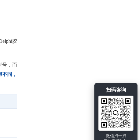
lphi胶
型号，而
缀不同，
扫码咨询
微信扫一扫