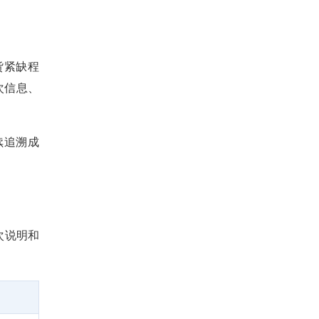
货紧缺程
次信息、
续追溯成
次说明和