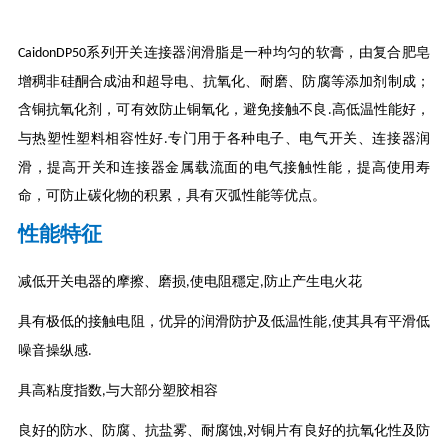
系列开关连接器润滑脂是一种均匀的软膏，由复合肥皂
CaidonDP50
增稠非硅酮合成油和超导电、抗氧化、耐磨、防腐等添加剂制成；
含铜抗氧化剂，可有效防止铜氧化，避免接触不良
高低温性能好，
.
与热塑性塑料相容性好
专门用于各种电子、电气开关、连接器润
.
滑，提高开关和连接器金属载流面的电气接触性能，提高使用寿
命，可防止碳化物的积累，具有灭弧性能等优点。
性能特征
减低开关电器的摩擦、磨损
使电阻穩定
防止产生电火花
,
,
具有极低的接触电阻，优异的润滑防护及低温性能
使其具有平滑低
,
噪音操纵感
.
具高粘度指数
与大部分塑胶相容
,
良好的防水、防腐、抗盐雾、耐腐蚀
对铜片有良好的抗氧化性及防
,