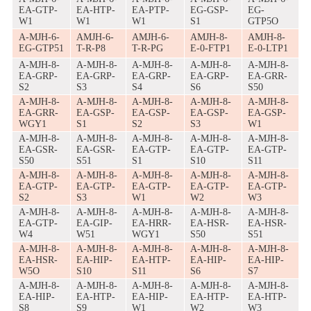
EA-GTP-
EA-HTP-
EA-PTP-
EG-GSP-
EG-
W1
W1
W1
S1
GTP5O
A-MJH-6-
AMJH-6-
AMJH-6-
AMJH-8-
AMJH-8-
EG-GTP51
T-R-P8
T-R-PG
E-0-FTP1
E-0-LTP1
A-MJH-8-
A-MJH-8-
A-MJH-8-
A-MJH-8-
A-MJH-8-
EA-GRP-
EA-GRP-
EA-GRP-
EA-GRP-
EA-GRR-
S2
S3
S4
S6
S50
A-MJH-8-
A-MJH-8-
A-MJH-8-
A-MJH-8-
A-MJH-8-
EA-GRR-
EA-GSP-
EA-GSP-
EA-GSP-
EA-GSP-
WGY1
S1
S2
S3
W1
A-MJH-8-
A-MJH-8-
A-MJH-8-
A-MJH-8-
A-MJH-8-
EA-GSR-
EA-GSR-
EA-GTP-
EA-GTP-
EA-GTP-
S50
S51
S1
S10
S11
A-MJH-8-
A-MJH-8-
A-MJH-8-
A-MJH-8-
A-MJH-8-
EA-GTP-
EA-GTP-
EA-GTP-
EA-GTP-
EA-GTP-
S2
S3
W1
W2
W3
A-MJH-8-
A-MJH-8-
A-MJH-8-
A-MJH-8-
A-MJH-8-
EA-GTP-
EA-GIP-
EA-HRR-
EA-HSR-
EA-HSR-
W4
W51
WGY1
S50
S51
A-MJH-8-
A-MJH-8-
A-MJH-8-
A-MJH-8-
A-MJH-8-
EA-HSR-
EA-HIP-
EA-HTP-
EA-HIP-
EA-HIP-
W5O
S10
S11
S6
S7
A-MJH-8-
A-MJH-8-
A-MJH-8-
A-MJH-8-
A-MJH-8-
EA-HIP-
EA-HTP-
EA-HIP-
EA-HTP-
EA-HTP-
S8
S9
W1
W2
W3