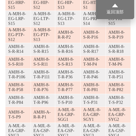
EG-HRP-
EG-HIP-
EG-HIP-
EG-HTT-
EG-LRP-
S15
S12
S13
S1
S14
返回顶部
A-MJH-8-
A-MJH-8-
A-MJH-8-
A-MJH-8-
A-MJH-8-
EG-LRP-
EG-LTP-
EG-LTP-
EG-PRP-
EG-PRP-
S15
S12
S13
S14
S15
A-MJH-8-
A-MJH-8-
AMJH-8-
AMJH-8-
AMJH-8-
EG-PTP-
EG-PTP-
R-R-P2
S-R-P16
S-R-P19
S12
S13
AMJH-8-
AMJH-8-
AMJH-8-
AMJH-8-
AMJH-8-
S-R-R14
S-R-R15
S-R-R16
S-R-R17
S-R-R18
AMJH-8-
AMJH-8-
AMJH-8-
AMJH-8-
AMJH-8-
S-S-R10
S-S-R11
S-S-R13
T-M-P4
T-M-P6
AMJH-8-
AMJH-8-
AMJH-8-
AMJH-8-
AMJH-8-
T-R-P106
T-R-P111
T-R-P36
T-R-P46
T-R-P51
AMJH-8-
AMJH-8-
AMJH-8-
AMJH-8-
AMJH-8-
T-R-P58
T-R-P76
T-R-P77
T-R-P81
T-R-P82
AMJH-8-
AMJH-8-
AMJH-8-
AMJH-8-
AMJH-8-
T-R-P84
T-R-P96
T-S-P10
T-S-P31
T-S-P32
A-MJL-8-
A-MJL-8-
A-MJL-8-
AMJH-8-
AMJH-A-
EA-GRP-
EA-GRP-
EA-GRP-
T-S-P9
R-R-P1
SGG1
SGY1
SYG2
A-MJL-8-
A-MJL-8-
A-MJL-8-
A-MJL-8-
A-MJL-8-
EA-GRP-
EA-GSP-
EA-GSP-
EA-GSP-
EA-GSP-
SYG3
SYG1
SYG2
SYG3
SYG4