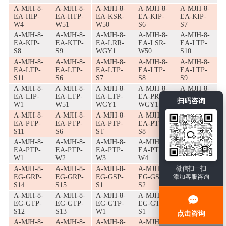
A-MJH-8-
A-MJH-8-
A-MJH-8-
A-MJH-8-
A-MJH-8-
EA-HIP-
EA-HTP-
EA-KSR-
EA-KIP-
EA-KIP-
W4
W51
W50
S6
S7
A-MJH-8-
A-MJH-8-
A-MJH-8-
A-MJH-8-
A-MJH-8-
EA-KIP-
EA-KTP-
EA-LRR-
EA-LSR-
EA-LTP-
S8
S9
WGY1
W50
S10
A-MJH-8-
A-MJH-8-
A-MJH-8-
A-MJH-8-
A-MJH-8-
EA-LTP-
EA-LTP-
EA-LTP-
EA-LTP-
EA-LTP-
S11
S6
S7
S8
S9
A-MJH-8-
A-MJH-8-
A-MJH-8-
A-MJH-8-
A-MJH-8-
EA-LIP-
EA-LTP-
EA-LTP-
EA-PRR-
EA-PIP-
扫码咨询
W1
W51
WGY1
WGY1
S10
A-MJH-8-
A-MJH-8-
A-MJH-8-
A-MJH-8-
A-MJH-8-
EA-PTP-
EA-PTP-
EA-PTP-
EA-PTP-
EA-PTP-
S11
S6
ST
S8
S9
A-MJH-8-
A-MJH-8-
A-MJH-8-
A-MJH-8-
A-MJH-8-
EA-PTP-
EA-PTP-
EA-PTP-
EA-PTP-
EA-PTP-
W1
W2
W3
W4
W51
A-MJH-8-
A-MJH-8-
A-MJH-8-
A-MJH-8-
微信扫一扫
A-MJH-8-
EG-GRP-
EG-GRP-
EG-GSP-
EG-GSP-
添加客服咨询
EG-GSP-
S14
S15
S1
S2
S3
A-MJH-8-
A-MJH-8-
A-MJH-8-
A-MJH-8-
A-MJH-8-
EG-GTP-
EG-GTP-
EG-GTP-
EG-GTT-
EG-HRP-
S12
S13
W1
S1
S14
点击咨询
A-MJH-8-
A-MJH-8-
A-MJH-8-
A-MJH-8-
A-MJH-8-