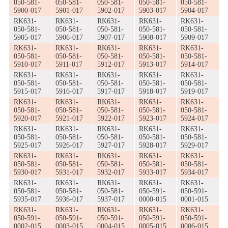
050-581-
050-581-
050-581-
050-581-
050-581-
5900-017
5901-017
5902-017
5903-017
5904-017
RK631-
RK631-
RK631-
RK631-
RK631-
050-581-
050-581-
050-581-
050-581-
050-581-
5905-017
5906-017
5907-017
5908-017
5909-017
RK631-
RK631-
RK631-
RK631-
RK631-
050-581-
050-581-
050-581-
050-581-
050-581-
5910-017
5911-017
5912-017
5913-017
5914-017
RK631-
RK631-
RK631-
RK631-
RK631-
050-581-
050-581-
050-581-
050-581-
050-581-
5915-017
5916-017
5917-017
5918-017
5919-017
RK631-
RK631-
RK631-
RK631-
RK631-
050-581-
050-581-
050-581-
050-581-
050-581-
5920-017
5921-017
5922-017
5923-017
5924-017
RK631-
RK631-
RK631-
RK631-
RK631-
050-581-
050-581-
050-581-
050-581-
050-581-
5925-017
5926-017
5927-017
5928-017
5929-017
RK631-
RK631-
RK631-
RK631-
RK631-
050-581-
050-581-
050-581-
050-581-
050-581-
5930-017
5931-017
5932-017
5933-017
5934-017
RK631-
RK631-
RK631-
RK631-
RK631-
050-581-
050-581-
050-581-
050-591-
050-591-
5935-017
5936-017
5937-017
0000-015
0001-015
RK631-
RK631-
RK631-
RK631-
RK631-
050-591-
050-591-
050-591-
050-591-
050-591-
0002-015
0003-015
0004-015
0005-015
0006-015