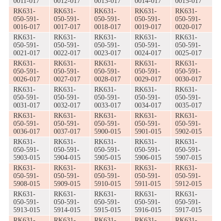
0011-017
0012-017
0013-017
0014-017
0015-017
RK631-
RK631-
RK631-
RK631-
RK631-
050-591-
050-591-
050-591-
050-591-
050-591-
0016-017
0017-017
0018-017
0019-017
0020-017
RK631-
RK631-
RK631-
RK631-
RK631-
050-591-
050-591-
050-591-
050-591-
050-591-
0021-017
0022-017
0023-017
0024-017
0025-017
RK631-
RK631-
RK631-
RK631-
RK631-
050-591-
050-591-
050-591-
050-591-
050-591-
0026-017
0027-017
0028-017
0029-017
0030-017
RK631-
RK631-
RK631-
RK631-
RK631-
050-591-
050-591-
050-591-
050-591-
050-591-
0031-017
0032-017
0033-017
0034-017
0035-017
RK631-
RK631-
RK631-
RK631-
RK631-
050-591-
050-591-
050-591-
050-591-
050-591-
0036-017
0037-017
5900-015
5901-015
5902-015
RK631-
RK631-
RK631-
RK631-
RK631-
050-591-
050-591-
050-591-
050-591-
050-591-
5903-015
5904-015
5905-015
5906-015
5907-015
RK631-
RK631-
RK631-
RK631-
RK631-
050-591-
050-591-
050-591-
050-591-
050-591-
5908-015
5909-015
5910-015
5911-015
5912-015
RK631-
RK631-
RK631-
RK631-
RK631-
050-591-
050-591-
050-591-
050-591-
050-591-
5913-015
5914-015
5915-015
5916-015
5917-015
RK631-
RK631-
RK631-
RK631-
RK631-