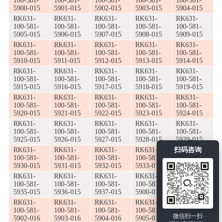
100-581-
100-581-
100-581-
100-581-
100-581-
5900-015
5901-015
5902-015
5903-015
5904-015
RK631-
RK631-
RK631-
RK631-
RK631-
100-581-
100-581-
100-581-
100-581-
100-581-
5905-015
5906-015
5907-015
5908-015
5909-015
RK631-
RK631-
RK631-
RK631-
RK631-
100-581-
100-581-
100-581-
100-581-
100-581-
5910-015
5911-015
5912-015
5913-015
5914-015
RK631-
RK631-
RK631-
RK631-
RK631-
100-581-
100-581-
100-581-
100-581-
100-581-
5915-015
5916-015
5917-015
5918-015
5919-015
RK631-
RK631-
RK631-
RK631-
RK631-
100-581-
100-581-
100-581-
100-581-
100-581-
5920-015
5921-015
5922-015
5923-015
5924-015
RK631-
RK631-
RK631-
RK631-
RK631-
100-581-
100-581-
100-581-
100-581-
100-581-
5925-015
5926-015
5927-015
5928-015
5929-015
RK631-
RK631-
RK631-
RK631-
扫码咨询
RK631-
100-581-
100-581-
100-581-
100-581-
100-581-
5930-015
5931-015
5932-015
5933-015
5934-015
RK631-
RK631-
RK631-
RK631-
RK631-
100-581-
100-581-
100-581-
100-581-
100-581-
5935-015
5936-015
5937-015
5900-016
5901-016
RK631-
RK631-
RK631-
RK631-
RK631-
100-581-
100-581-
100-581-
100-581-
100-581-
微信扫一扫
5902-016
5903-016
5904-016
5905-016
5906-016