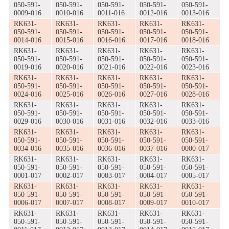
050-591-
050-591-
050-591-
050-591-
050-591-
0009-016
0010-016
0011-016
0012-016
0013-016
RK631-
RK631-
RK631-
RK631-
RK631-
050-591-
050-591-
050-591-
050-591-
050-591-
0014-016
0015-016
0016-016
0017-016
0018-016
RK631-
RK631-
RK631-
RK631-
RK631-
050-591-
050-591-
050-591-
050-591-
050-591-
0019-016
0020-016
0021-016
0022-016
0023-016
RK631-
RK631-
RK631-
RK631-
RK631-
050-591-
050-591-
050-591-
050-591-
050-591-
0024-016
0025-016
0026-016
0027-016
0028-016
RK631-
RK631-
RK631-
RK631-
RK631-
050-591-
050-591-
050-591-
050-591-
050-591-
0029-016
0030-016
0031-016
0032-016
0033-016
RK631-
RK631-
RK631-
RK631-
RK631-
050-591-
050-591-
050-591-
050-591-
050-591-
0034-016
0035-016
0036-016
0037-016
0000-017
RK631-
RK631-
RK631-
RK631-
RK631-
050-591-
050-591-
050-591-
050-591-
050-591-
0001-017
0002-017
0003-017
0004-017
0005-017
RK631-
RK631-
RK631-
RK631-
RK631-
050-591-
050-591-
050-591-
050-591-
050-591-
0006-017
0007-017
0008-017
0009-017
0010-017
RK631-
RK631-
RK631-
RK631-
RK631-
050-591-
050-591-
050-591-
050-591-
050-591-