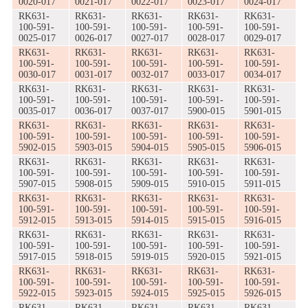
0020-017
0021-017
0022-017
0023-017
0024-017
RK631-
RK631-
RK631-
RK631-
RK631-
100-591-
100-591-
100-591-
100-591-
100-591-
0025-017
0026-017
0027-017
0028-017
0029-017
RK631-
RK631-
RK631-
RK631-
RK631-
100-591-
100-591-
100-591-
100-591-
100-591-
0030-017
0031-017
0032-017
0033-017
0034-017
RK631-
RK631-
RK631-
RK631-
RK631-
100-591-
100-591-
100-591-
100-591-
100-591-
0035-017
0036-017
0037-017
5900-015
5901-015
RK631-
RK631-
RK631-
RK631-
RK631-
100-591-
100-591-
100-591-
100-591-
100-591-
5902-015
5903-015
5904-015
5905-015
5906-015
RK631-
RK631-
RK631-
RK631-
RK631-
100-591-
100-591-
100-591-
100-591-
100-591-
5907-015
5908-015
5909-015
5910-015
5911-015
RK631-
RK631-
RK631-
RK631-
RK631-
100-591-
100-591-
100-591-
100-591-
100-591-
5912-015
5913-015
5914-015
5915-015
5916-015
RK631-
RK631-
RK631-
RK631-
RK631-
100-591-
100-591-
100-591-
100-591-
100-591-
5917-015
5918-015
5919-015
5920-015
5921-015
RK631-
RK631-
RK631-
RK631-
RK631-
100-591-
100-591-
100-591-
100-591-
100-591-
5922-015
5923-015
5924-015
5925-015
5926-015
RK631-
RK631-
RK631-
RK631-
RK631-