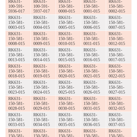
RK631-
RK631-
RK631-
RK631-
RK631-
100-591-
100-591-
150-581-
150-581-
150-581-
5936-017
5937-017
0000-015
0001-015
0002-015
RK631-
RK631-
RK631-
RK631-
RK631-
150-581-
150-581-
150-581-
150-581-
150-581-
0003-015
0004-015
0005-015
0006-015
0007-015
RK631-
RK631-
RK631-
RK631-
RK631-
150-581-
150-581-
150-581-
150-581-
150-581-
0008-015
0009-015
0010-015
0011-015
0012-015
RK631-
RK631-
RK631-
RK631-
RK631-
150-581-
150-581-
150-581-
150-581-
150-581-
0013-015
0014-015
0015-015
0016-015
0017-015
RK631-
RK631-
RK631-
RK631-
RK631-
150-581-
150-581-
150-581-
150-581-
150-581-
0018-015
0019-015
0020-015
0021-015
0022-015
RK631-
RK631-
RK631-
RK631-
RK631-
150-581-
150-581-
150-581-
150-581-
150-581-
0023-015
0024-015
0025-015
0026-015
0027-015
RK631-
RK631-
RK631-
RK631-
RK631-
150-581-
150-581-
150-581-
150-581-
150-581-
0028-015
0029-015
0030-015
0031-015
0032-015
RK631-
RK631-
RK631-
RK631-
RK631-
150-581-
150-581-
150-581-
150-581-
150-581-
0033-015
0034-015
0035-015
0036-015
0037-015
RK631-
RK631-
RK631-
RK631-
RK631-
150-581-
150-581-
150-581-
150-581-
150-581-