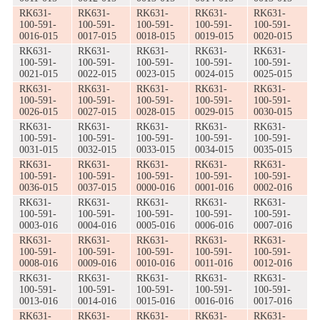
RK631-
RK631-
RK631-
RK631-
RK631-
100-591-
100-591-
100-591-
100-591-
100-591-
0016-015
0017-015
0018-015
0019-015
0020-015
RK631-
RK631-
RK631-
RK631-
RK631-
100-591-
100-591-
100-591-
100-591-
100-591-
0021-015
0022-015
0023-015
0024-015
0025-015
RK631-
RK631-
RK631-
RK631-
RK631-
100-591-
100-591-
100-591-
100-591-
100-591-
0026-015
0027-015
0028-015
0029-015
0030-015
RK631-
RK631-
RK631-
RK631-
RK631-
100-591-
100-591-
100-591-
100-591-
100-591-
0031-015
0032-015
0033-015
0034-015
0035-015
RK631-
RK631-
RK631-
RK631-
RK631-
100-591-
100-591-
100-591-
100-591-
100-591-
0036-015
0037-015
0000-016
0001-016
0002-016
RK631-
RK631-
RK631-
RK631-
RK631-
100-591-
100-591-
100-591-
100-591-
100-591-
0003-016
0004-016
0005-016
0006-016
0007-016
RK631-
RK631-
RK631-
RK631-
RK631-
100-591-
100-591-
100-591-
100-591-
100-591-
0008-016
0009-016
0010-016
0011-016
0012-016
RK631-
RK631-
RK631-
RK631-
RK631-
100-591-
100-591-
100-591-
100-591-
100-591-
0013-016
0014-016
0015-016
0016-016
0017-016
RK631-
RK631-
RK631-
RK631-
RK631-