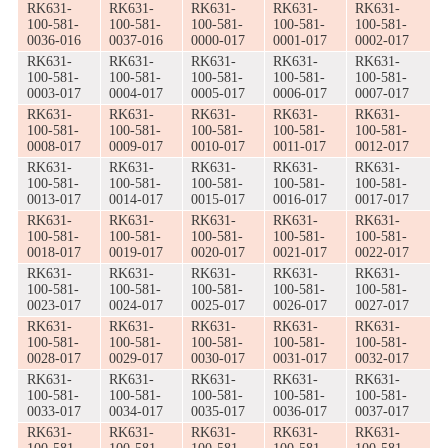
RK631-
RK631-
RK631-
RK631-
RK631-
100-581-
100-581-
100-581-
100-581-
100-581-
0036-016
0037-016
0000-017
0001-017
0002-017
RK631-
RK631-
RK631-
RK631-
RK631-
100-581-
100-581-
100-581-
100-581-
100-581-
0003-017
0004-017
0005-017
0006-017
0007-017
RK631-
RK631-
RK631-
RK631-
RK631-
100-581-
100-581-
100-581-
100-581-
100-581-
0008-017
0009-017
0010-017
0011-017
0012-017
RK631-
RK631-
RK631-
RK631-
RK631-
100-581-
100-581-
100-581-
100-581-
100-581-
0013-017
0014-017
0015-017
0016-017
0017-017
RK631-
RK631-
RK631-
RK631-
RK631-
100-581-
100-581-
100-581-
100-581-
100-581-
0018-017
0019-017
0020-017
0021-017
0022-017
RK631-
RK631-
RK631-
RK631-
RK631-
100-581-
100-581-
100-581-
100-581-
100-581-
0023-017
0024-017
0025-017
0026-017
0027-017
RK631-
RK631-
RK631-
RK631-
RK631-
100-581-
100-581-
100-581-
100-581-
100-581-
0028-017
0029-017
0030-017
0031-017
0032-017
RK631-
RK631-
RK631-
RK631-
RK631-
100-581-
100-581-
100-581-
100-581-
100-581-
0033-017
0034-017
0035-017
0036-017
0037-017
RK631-
RK631-
RK631-
RK631-
RK631-