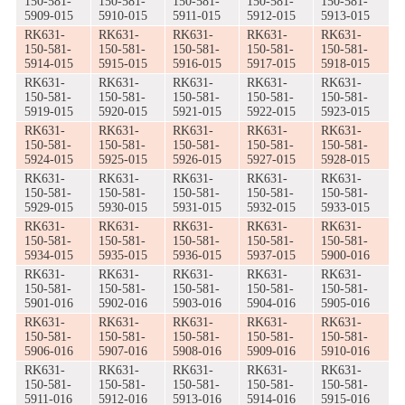
150-581-
150-581-
150-581-
150-581-
150-581-
5909-015
5910-015
5911-015
5912-015
5913-015
RK631-
RK631-
RK631-
RK631-
RK631-
150-581-
150-581-
150-581-
150-581-
150-581-
5914-015
5915-015
5916-015
5917-015
5918-015
RK631-
RK631-
RK631-
RK631-
RK631-
150-581-
150-581-
150-581-
150-581-
150-581-
5919-015
5920-015
5921-015
5922-015
5923-015
RK631-
RK631-
RK631-
RK631-
RK631-
150-581-
150-581-
150-581-
150-581-
150-581-
5924-015
5925-015
5926-015
5927-015
5928-015
RK631-
RK631-
RK631-
RK631-
RK631-
150-581-
150-581-
150-581-
150-581-
150-581-
5929-015
5930-015
5931-015
5932-015
5933-015
RK631-
RK631-
RK631-
RK631-
RK631-
150-581-
150-581-
150-581-
150-581-
150-581-
5934-015
5935-015
5936-015
5937-015
5900-016
RK631-
RK631-
RK631-
RK631-
RK631-
150-581-
150-581-
150-581-
150-581-
150-581-
5901-016
5902-016
5903-016
5904-016
5905-016
RK631-
RK631-
RK631-
RK631-
RK631-
150-581-
150-581-
150-581-
150-581-
150-581-
5906-016
5907-016
5908-016
5909-016
5910-016
RK631-
RK631-
RK631-
RK631-
RK631-
150-581-
150-581-
150-581-
150-581-
150-581-
5911-016
5912-016
5913-016
5914-016
5915-016