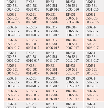
RK631-
RK631-
RK631-
RK631-
RK631-
050-581-
050-581-
050-581-
050-581-
050-581-
0027-016
0028-016
0029-016
0030-016
0031-016
RK631-
RK631-
RK631-
RK631-
RK631-
050-581-
050-581-
050-581-
050-581-
050-581-
0032-016
0033-016
0034-016
0035-016
0036-016
RK631-
RK631-
RK631-
RK631-
RK631-
050-581-
050-581-
050-581-
050-581-
050-581-
0037-016
0000-017
0001-017
0002-017
0003-017
RK631-
RK631-
RK631-
RK631-
RK631-
050-581-
050-581-
050-581-
050-581-
050-581-
0004-017
0005-017
0006-017
0007-017
0008-017
RK631-
RK631-
RK631-
RK631-
RK631-
050-581-
050-581-
050-581-
050-581-
050-581-
0009-017
0010-017
0011-017
0012-017
0013-017
RK631-
RK631-
RK631-
RK631-
RK631-
050-581-
050-581-
050-581-
050-581-
050-581-
0014-017
0015-017
0016-017
0017-017
0018-017
RK631-
RK631-
RK631-
RK631-
RK631-
050-581-
050-581-
050-581-
050-581-
050-581-
0019-017
0020-017
0021-017
0022-017
0023-017
RK631-
RK631-
RK631-
RK631-
RK631-
050-581-
050-581-
050-581-
050-581-
050-581-
0024-017
0025-017
0026-017
0027-017
0028-017
RK631-
RK631-
RK631-
RK631-
RK631-
050-581-
050-581-
050-581-
050-581-
050-581-