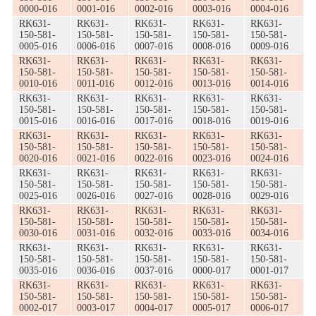
0000-016
0001-016
0002-016
0003-016
0004-016
RK631-
RK631-
RK631-
RK631-
RK631-
150-581-
150-581-
150-581-
150-581-
150-581-
0005-016
0006-016
0007-016
0008-016
0009-016
RK631-
RK631-
RK631-
RK631-
RK631-
150-581-
150-581-
150-581-
150-581-
150-581-
0010-016
0011-016
0012-016
0013-016
0014-016
RK631-
RK631-
RK631-
RK631-
RK631-
150-581-
150-581-
150-581-
150-581-
150-581-
0015-016
0016-016
0017-016
0018-016
0019-016
RK631-
RK631-
RK631-
RK631-
RK631-
150-581-
150-581-
150-581-
150-581-
150-581-
0020-016
0021-016
0022-016
0023-016
0024-016
RK631-
RK631-
RK631-
RK631-
RK631-
150-581-
150-581-
150-581-
150-581-
150-581-
0025-016
0026-016
0027-016
0028-016
0029-016
RK631-
RK631-
RK631-
RK631-
RK631-
150-581-
150-581-
150-581-
150-581-
150-581-
0030-016
0031-016
0032-016
0033-016
0034-016
RK631-
RK631-
RK631-
RK631-
RK631-
150-581-
150-581-
150-581-
150-581-
150-581-
0035-016
0036-016
0037-016
0000-017
0001-017
RK631-
RK631-
RK631-
RK631-
RK631-
150-581-
150-581-
150-581-
150-581-
150-581-
0002-017
0003-017
0004-017
0005-017
0006-017