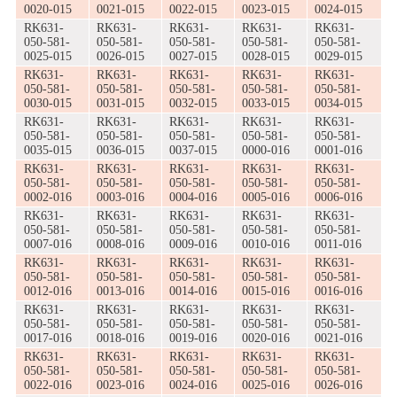
0020-015
0021-015
0022-015
0023-015
0024-015
RK631-
RK631-
RK631-
RK631-
RK631-
050-581-
050-581-
050-581-
050-581-
050-581-
0025-015
0026-015
0027-015
0028-015
0029-015
RK631-
RK631-
RK631-
RK631-
RK631-
050-581-
050-581-
050-581-
050-581-
050-581-
0030-015
0031-015
0032-015
0033-015
0034-015
RK631-
RK631-
RK631-
RK631-
RK631-
050-581-
050-581-
050-581-
050-581-
050-581-
0035-015
0036-015
0037-015
0000-016
0001-016
RK631-
RK631-
RK631-
RK631-
RK631-
050-581-
050-581-
050-581-
050-581-
050-581-
0002-016
0003-016
0004-016
0005-016
0006-016
RK631-
RK631-
RK631-
RK631-
RK631-
050-581-
050-581-
050-581-
050-581-
050-581-
0007-016
0008-016
0009-016
0010-016
0011-016
RK631-
RK631-
RK631-
RK631-
RK631-
050-581-
050-581-
050-581-
050-581-
050-581-
0012-016
0013-016
0014-016
0015-016
0016-016
RK631-
RK631-
RK631-
RK631-
RK631-
050-581-
050-581-
050-581-
050-581-
050-581-
0017-016
0018-016
0019-016
0020-016
0021-016
RK631-
RK631-
RK631-
RK631-
RK631-
050-581-
050-581-
050-581-
050-581-
050-581-
0022-016
0023-016
0024-016
0025-016
0026-016