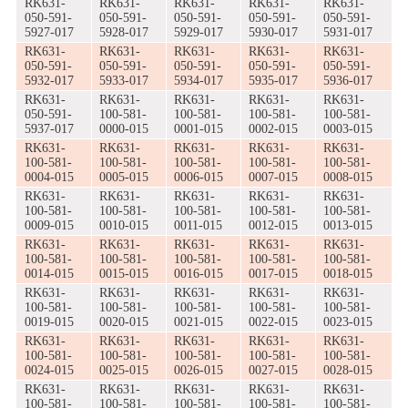
RK631-
RK631-
RK631-
RK631-
RK631-
050-591-
050-591-
050-591-
050-591-
050-591-
5927-017
5928-017
5929-017
5930-017
5931-017
RK631-
RK631-
RK631-
RK631-
RK631-
050-591-
050-591-
050-591-
050-591-
050-591-
5932-017
5933-017
5934-017
5935-017
5936-017
RK631-
RK631-
RK631-
RK631-
RK631-
050-591-
100-581-
100-581-
100-581-
100-581-
5937-017
0000-015
0001-015
0002-015
0003-015
RK631-
RK631-
RK631-
RK631-
RK631-
100-581-
100-581-
100-581-
100-581-
100-581-
0004-015
0005-015
0006-015
0007-015
0008-015
RK631-
RK631-
RK631-
RK631-
RK631-
100-581-
100-581-
100-581-
100-581-
100-581-
0009-015
0010-015
0011-015
0012-015
0013-015
RK631-
RK631-
RK631-
RK631-
RK631-
100-581-
100-581-
100-581-
100-581-
100-581-
0014-015
0015-015
0016-015
0017-015
0018-015
RK631-
RK631-
RK631-
RK631-
RK631-
100-581-
100-581-
100-581-
100-581-
100-581-
0019-015
0020-015
0021-015
0022-015
0023-015
RK631-
RK631-
RK631-
RK631-
RK631-
100-581-
100-581-
100-581-
100-581-
100-581-
0024-015
0025-015
0026-015
0027-015
0028-015
RK631-
RK631-
RK631-
RK631-
RK631-
100-581-
100-581-
100-581-
100-581-
100-581-