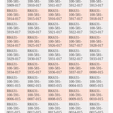
100-581-
100-581-
100-581-
100-581-
100-581-
5909-017
5910-017
5911-017
5912-017
5913-017
RK631-
RK631-
RK631-
RK631-
RK631-
100-581-
100-581-
100-581-
100-581-
100-581-
5914-017
5915-017
5916-017
5917-017
5918-017
RK631-
RK631-
RK631-
RK631-
RK631-
100-581-
100-581-
100-581-
100-581-
100-581-
5919-017
5920-017
5921-017
5922-017
5923-017
RK631-
RK631-
RK631-
RK631-
RK631-
100-581-
100-581-
100-581-
100-581-
100-581-
5924-017
5925-017
5926-017
5927-017
5928-017
RK631-
RK631-
RK631-
RK631-
RK631-
100-581-
100-581-
100-581-
100-581-
100-581-
5929-017
5930-017
5931-017
5932-017
5933-017
RK631-
RK631-
RK631-
RK631-
RK631-
100-581-
100-581-
100-581-
100-581-
100-591-
5934-017
5935-017
5936-017
5937-017
0000-015
RK631-
RK631-
RK631-
RK631-
RK631-
100-591-
100-591-
100-591-
100-591-
100-591-
0001-015
0002-015
0003-015
0004-015
0005-015
RK631-
RK631-
RK631-
RK631-
RK631-
100-591-
100-591-
100-591-
100-591-
100-591-
0006-015
0007-015
0008-015
0009-015
0010-015
RK631-
RK631-
RK631-
RK631-
RK631-
100-591-
100-591-
100-591-
100-591-
100-591-
0011-015
0012-015
0013-015
0014-015
0015-015