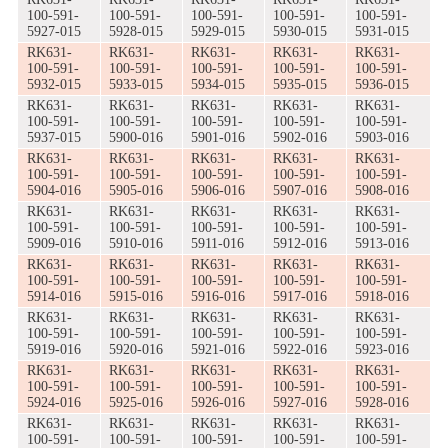
100-591-
100-591-
100-591-
100-591-
100-591-
5927-015
5928-015
5929-015
5930-015
5931-015
RK631-
RK631-
RK631-
RK631-
RK631-
100-591-
100-591-
100-591-
100-591-
100-591-
5932-015
5933-015
5934-015
5935-015
5936-015
RK631-
RK631-
RK631-
RK631-
RK631-
100-591-
100-591-
100-591-
100-591-
100-591-
5937-015
5900-016
5901-016
5902-016
5903-016
RK631-
RK631-
RK631-
RK631-
RK631-
100-591-
100-591-
100-591-
100-591-
100-591-
5904-016
5905-016
5906-016
5907-016
5908-016
RK631-
RK631-
RK631-
RK631-
RK631-
100-591-
100-591-
100-591-
100-591-
100-591-
5909-016
5910-016
5911-016
5912-016
5913-016
RK631-
RK631-
RK631-
RK631-
RK631-
100-591-
100-591-
100-591-
100-591-
100-591-
5914-016
5915-016
5916-016
5917-016
5918-016
RK631-
RK631-
RK631-
RK631-
RK631-
100-591-
100-591-
100-591-
100-591-
100-591-
5919-016
5920-016
5921-016
5922-016
5923-016
RK631-
RK631-
RK631-
RK631-
RK631-
100-591-
100-591-
100-591-
100-591-
100-591-
5924-016
5925-016
5926-016
5927-016
5928-016
RK631-
RK631-
RK631-
RK631-
RK631-
100-591-
100-591-
100-591-
100-591-
100-591-