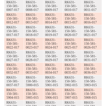
RK631-
RK631-
RK631-
RK631-
RK631-
150-581-
150-581-
150-581-
150-581-
150-581-
0007-017
0008-017
0009-017
0010-017
0011-017
RK631-
RK631-
RK631-
RK631-
RK631-
150-581-
150-581-
150-581-
150-581-
150-581-
0012-017
0013-017
0014-017
0015-017
0016-017
RK631-
RK631-
RK631-
RK631-
RK631-
150-581-
150-581-
150-581-
150-581-
150-581-
0017-017
0018-017
0019-017
0020-017
0021-017
RK631-
RK631-
RK631-
RK631-
RK631-
150-581-
150-581-
150-581-
150-581-
150-581-
0022-017
0023-017
0024-017
0025-017
0026-017
RK631-
RK631-
RK631-
RK631-
RK631-
150-581-
150-581-
150-581-
150-581-
150-581-
0027-017
0028-017
0029-017
0030-017
0031-017
RK631-
RK631-
RK631-
RK631-
RK631-
150-581-
150-581-
150-581-
150-581-
150-581-
0032-017
0033-017
0034-017
0035-017
0036-017
RK631-
RK631-
RK631-
RK631-
RK631-
150-581-
150-581-
150-581-
150-581-
150-581-
0037-017
5900-015
5901-015
5902-015
5903-015
RK631-
RK631-
RK631-
RK631-
RK631-
150-581-
150-581-
150-581-
150-581-
150-581-
5904-015
5905-015
5906-015
5907-015
5908-015
RK631-
RK631-
RK631-
RK631-
RK631-