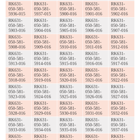
RK631-
RK631-
RK631-
RK631-
RK631-
050-581-
050-581-
050-581-
050-581-
050-581-
5936-015
5937-015
5900-016
5901-016
5902-016
RK631-
RK631-
RK631-
RK631-
RK631-
050-581-
050-581-
050-581-
050-581-
050-581-
5903-016
5904-016
5905-016
5906-016
5907-016
RK631-
RK631-
RK631-
RK631-
RK631-
050-581-
050-581-
050-581-
050-581-
050-581-
5908-016
5909-016
5910-016
5911-016
5912-016
RK631-
RK631-
RK631-
RK631-
RK631-
050-581-
050-581-
050-581-
050-581-
050-581-
5913-016
5914-016
5915-016
5916-016
5917-016
RK631-
RK631-
RK631-
RK631-
RK631-
050-581-
050-581-
050-581-
050-581-
050-581-
5918-016
5919-016
5920-016
5921-016
5922-016
RK631-
RK631-
RK631-
RK631-
RK631-
050-581-
050-581-
050-581-
050-581-
050-581-
5923-016
5924-016
5925-016
5926-016
5927-016
RK631-
RK631-
RK631-
RK631-
RK631-
050-581-
050-581-
050-581-
050-581-
050-581-
5928-016
5929-016
5930-016
5931-016
5932-016
RK631-
RK631-
RK631-
RK631-
RK631-
050-581-
050-581-
050-581-
050-581-
050-581-
5933-016
5934-016
5935-016
5936-016
5937-016
RK631-
RK631-
RK631-
RK631-
RK631-