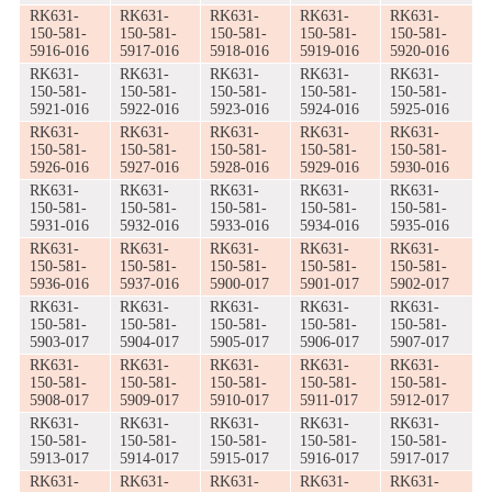
RK631-
RK631-
RK631-
RK631-
RK631-
150-581-
150-581-
150-581-
150-581-
150-581-
5916-016
5917-016
5918-016
5919-016
5920-016
RK631-
RK631-
RK631-
RK631-
RK631-
150-581-
150-581-
150-581-
150-581-
150-581-
5921-016
5922-016
5923-016
5924-016
5925-016
RK631-
RK631-
RK631-
RK631-
RK631-
150-581-
150-581-
150-581-
150-581-
150-581-
5926-016
5927-016
5928-016
5929-016
5930-016
RK631-
RK631-
RK631-
RK631-
RK631-
150-581-
150-581-
150-581-
150-581-
150-581-
5931-016
5932-016
5933-016
5934-016
5935-016
RK631-
RK631-
RK631-
RK631-
RK631-
150-581-
150-581-
150-581-
150-581-
150-581-
5936-016
5937-016
5900-017
5901-017
5902-017
RK631-
RK631-
RK631-
RK631-
RK631-
150-581-
150-581-
150-581-
150-581-
150-581-
5903-017
5904-017
5905-017
5906-017
5907-017
RK631-
RK631-
RK631-
RK631-
RK631-
150-581-
150-581-
150-581-
150-581-
150-581-
5908-017
5909-017
5910-017
5911-017
5912-017
RK631-
RK631-
RK631-
RK631-
RK631-
150-581-
150-581-
150-581-
150-581-
150-581-
5913-017
5914-017
5915-017
5916-017
5917-017
RK631-
RK631-
RK631-
RK631-
RK631-