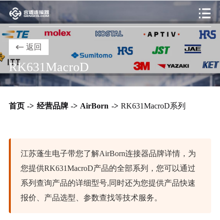
返回
RK631MacroD
首页
->
经营品牌
->
AirBorn
->
RK631MacroD系列
江苏蓬生电子带您了解AirBorn连接器品牌详情，为
您提供RK631MacroD产品的全部系列，您可以通过
系列查询产品的详细型号,同时还为您提供产品快速
报价、产品选型、参数查找等技术服务。