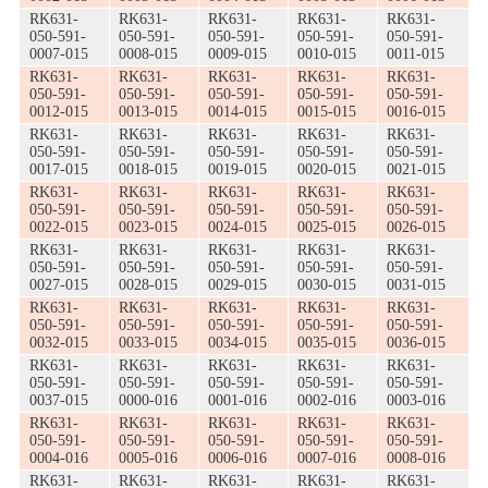
RK631-
RK631-
RK631-
RK631-
RK631-
050-591-
050-591-
050-591-
050-591-
050-591-
0007-015
0008-015
0009-015
0010-015
0011-015
RK631-
RK631-
RK631-
RK631-
RK631-
050-591-
050-591-
050-591-
050-591-
050-591-
0012-015
0013-015
0014-015
0015-015
0016-015
RK631-
RK631-
RK631-
RK631-
RK631-
050-591-
050-591-
050-591-
050-591-
050-591-
0017-015
0018-015
0019-015
0020-015
0021-015
RK631-
RK631-
RK631-
RK631-
RK631-
050-591-
050-591-
050-591-
050-591-
050-591-
0022-015
0023-015
0024-015
0025-015
0026-015
RK631-
RK631-
RK631-
RK631-
RK631-
050-591-
050-591-
050-591-
050-591-
050-591-
0027-015
0028-015
0029-015
0030-015
0031-015
RK631-
RK631-
RK631-
RK631-
RK631-
050-591-
050-591-
050-591-
050-591-
050-591-
0032-015
0033-015
0034-015
0035-015
0036-015
RK631-
RK631-
RK631-
RK631-
RK631-
050-591-
050-591-
050-591-
050-591-
050-591-
0037-015
0000-016
0001-016
0002-016
0003-016
RK631-
RK631-
RK631-
RK631-
RK631-
050-591-
050-591-
050-591-
050-591-
050-591-
0004-016
0005-016
0006-016
0007-016
0008-016
RK631-
RK631-
RK631-
RK631-
RK631-