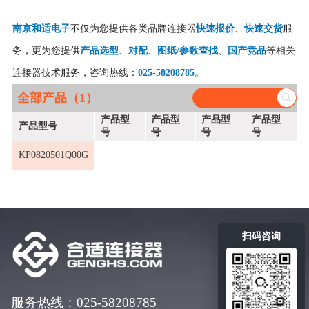
南京和适电子
不仅为您提供各类品牌连接器
快速报价
、
快速交货
服
务，更为您提供
产品选型
、
对配
、
图纸/参数查找
、
国产竞品
等相关
连接器技术服务，咨询热线：
025-58208785
。
全部产品（1）
产品型
产品型
产品型
产品型
产品型号
号
号
号
号
KP0820501Q00G
扫码咨询
服务热线：025-58208785