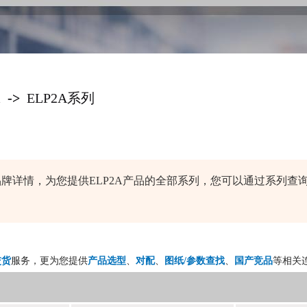
l
->
ELP2A系列
ial连接器品牌详情，为您提供ELP2A产品的全部系列，您可以通过
交货
服务，更为您提供
产品选型
、
对配
、
图纸/参数查找
、
国产竞品
等相关