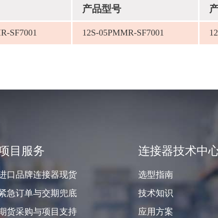
产品型号
R-SF7001
12S-05PMMR-SF7001
1
项目服务
连接器技术中
进口品牌连接器现货
选型指南
紧急订单与交期兜底
技术知识
期货采购与项目支持
应用方案