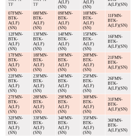
A(LF)
A(LF)
TF
TF
A(LF)(SN)
(SN)
(SN)
07FMN-
08FMN-
09FMN-
10FMN-
11FMN-
BTK-
BTK-
BTK-
BTK-
BTK-
A(LF)
A(LF)
A(LF)
A(LF)
A(LF)(SN)
(SN)
(SN)
(SN)
(SN)
12FMN-
13FMN-
14FMN-
15FMN-
16FMN-
BTK-
BTK-
BTK-
BTK-
BTK-
A(LF)
A(LF)
A(LF)
A(LF)
A(LF)(SN)
(SN)
(SN)
(SN)
(SN)
17FMN-
18FMN-
19FMN-
20FMN-
21FMN-
BTK-
BTK-
BTK-
BTK-
BTK-
A(LF)
A(LF)
A(LF)
A(LF)
A(LF)(SN)
(SN)
(SN)
(SN)
(SN)
22FMN-
23FMN-
24FMN-
25FMN-
26FMN-
BTK-
BTK-
BTK-
BTK-
BTK-
A(LF)
A(LF)
A(LF)
A(LF)
A(LF)(SN)
(SN)
(SN)
(SN)
(SN)
27FMN-
28FMN-
29FMN-
30FMN-
31FMN-
BTK-
BTK-
BTK-
BTK-
BTK-
A(LF)
A(LF)
A(LF)
A(LF)
A(LF)(SN)
(SN)
(SN)
(SN)
(SN)
32FMN-
33FMN-
34FMN-
35FMN-
36FMN-
BTK-
BTK-
BTK-
BTK-
BTK-
A(LF)
A(LF)
A(LF)
A(LF)
A(LF)(SN)
(SN)
(SN)
(SN)
(SN)