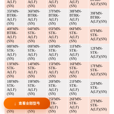
A(LF)
A(LF)
A(LF)
A(LF)
A(LF)(SN)
(SN)
(SN)
(SN)
(SN)
35FMN-
36FMN-
37FMN-
38FMN-
39FMN-
BTRK-
BTRK-
BTRK-
BTRK-
BTRK-
A(LF)
A(LF)
A(LF)
A(LF)
A(LF)(SN)
(SN)
(SN)
(SN)
(SN)
40FMN-
04FMN-
05FMN-
06FMN-
07FMN-
BTRK-
STK-
STK-
STK-
STK-
A(LF)
A(LF)
A(LF)
A(LF)
A(LF)(SN)
(SN)
(SN)
(SN)
(SN)
08FMN-
09FMN-
10FMN-
11FMN-
12FMN-
STK-
STK-
STK-
STK-
STK-
A(LF)
A(LF)
A(LF)
A(LF)
A(LF)(SN)
(SN)
(SN)
(SN)
(SN)
13FMN-
14FMN-
15FMN-
16FMN-
17FMN-
STK-
STK-
STK-
STK-
STK-
A(LF)
A(LF)
A(LF)
A(LF)
A(LF)(SN)
(SN)
(SN)
(SN)
(SN)
18FMN-
19FMN-
20FMN-
21FMN-
22FMN-
STK-
STK-
STK-
STK-
STK-
A(LF)
A(LF)
A(LF)
A(LF)
A(LF)(SN)
(SN)
(SN)
(SN)
(SN)
23FMN-
24FMN-
25FMN-
26FMN-
27FMN-
STK-
STK-
STK-
STK-
查看全部型号
STK-
A(LF)
A(LF)
A(LF)
A(LF)
A(LF)(SN)
(SN)
(SN)
(SN)
(SN)