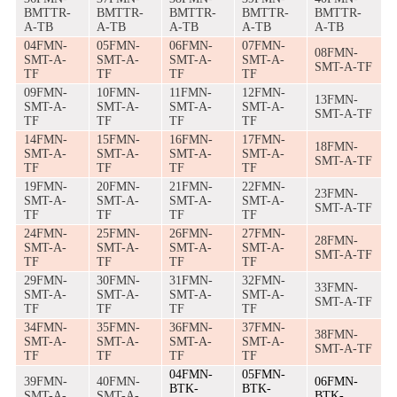
BMTTR-
BMTTR-
BMTTR-
BMTTR-
BMTTR-
A-TB
A-TB
A-TB
A-TB
A-TB
04FMN-
05FMN-
06FMN-
07FMN-
08FMN-
SMT-A-
SMT-A-
SMT-A-
SMT-A-
SMT-A-TF
TF
TF
TF
TF
09FMN-
10FMN-
11FMN-
12FMN-
13FMN-
SMT-A-
SMT-A-
SMT-A-
SMT-A-
SMT-A-TF
TF
TF
TF
TF
14FMN-
15FMN-
16FMN-
17FMN-
18FMN-
SMT-A-
SMT-A-
SMT-A-
SMT-A-
SMT-A-TF
TF
TF
TF
TF
19FMN-
20FMN-
21FMN-
22FMN-
23FMN-
SMT-A-
SMT-A-
SMT-A-
SMT-A-
SMT-A-TF
TF
TF
TF
TF
24FMN-
25FMN-
26FMN-
27FMN-
28FMN-
SMT-A-
SMT-A-
SMT-A-
SMT-A-
SMT-A-TF
TF
TF
TF
TF
29FMN-
30FMN-
31FMN-
32FMN-
33FMN-
SMT-A-
SMT-A-
SMT-A-
SMT-A-
SMT-A-TF
TF
TF
TF
TF
34FMN-
35FMN-
36FMN-
37FMN-
38FMN-
SMT-A-
SMT-A-
SMT-A-
SMT-A-
SMT-A-TF
TF
TF
TF
TF
04FMN-
05FMN-
39FMN-
40FMN-
06FMN-
BTK-
BTK-
SMT-A-
SMT-A-
BTK-