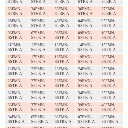
STRK-A
STRK-A
STRK-A
STRK-A
STRK-A
33FMN-
34FMN-
35FMN-
36FMN-
37FMN-
STRK-A
STRK-A
STRK-A
STRK-A
STRK-A
38FMN-
39FMN-
40FMN-
04FMN-
05FMN-
STRK-A
STRK-A
STRK-A
SSTK-A
SSTK-A
06FMN-
07FMN-
08FMN-
09FMN-
10FMN-
SSTK-A
SSTK-A
SSTK-A
SSTK-A
SSTK-A
11FMN-
12FMN-
13FMN-
14FMN-
15FMN-
SSTK-A
SSTK-A
SSTK-A
SSTK-A
SSTK-A
16FMN-
17FMN-
18FMN-
19FMN-
20FMN-
SSTK-A
SSTK-A
SSTK-A
SSTK-A
SSTK-A
21FMN-
22FMN-
23FMN-
24FMN-
25FMN-
SSTK-A
SSTK-A
SSTK-A
SSTK-A
SSTK-A
26FMN-
27FMN-
28FMN-
29FMN-
30FMN-
SSTK-A
SSTK-A
SSTK-A
SSTK-A
SSTK-A
31FMN-
32FMN-
33FMN-
34FMN-
35FMN-
SSTK-A
SSTK-A
SSTK-A
SSTK-A
SSTK-A
36FMN-
37FMN-
38FMN-
39FMN-
40FMN-
SSTK-A
SSTK-A
SSTK-A
SSTK-A
SSTK-A
04FMN-
05FMN-
06FMN-
07FMN-
08FMN-
SSTRK-A
SSTRK-A
SSTRK-A
SSTRK-A
SSTRK-A