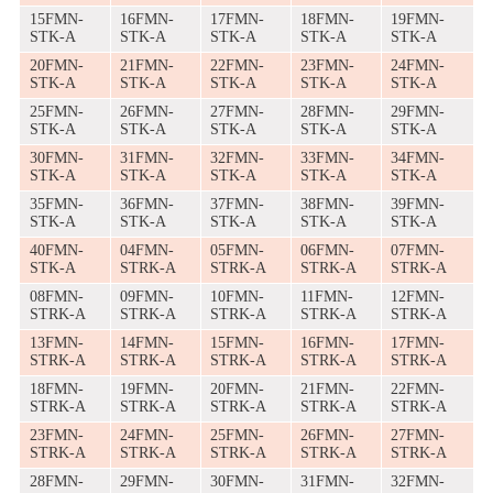
15FMN-
16FMN-
17FMN-
18FMN-
19FMN-
STK-A
STK-A
STK-A
STK-A
STK-A
20FMN-
21FMN-
22FMN-
23FMN-
24FMN-
STK-A
STK-A
STK-A
STK-A
STK-A
25FMN-
26FMN-
27FMN-
28FMN-
29FMN-
STK-A
STK-A
STK-A
STK-A
STK-A
30FMN-
31FMN-
32FMN-
33FMN-
34FMN-
STK-A
STK-A
STK-A
STK-A
STK-A
35FMN-
36FMN-
37FMN-
38FMN-
39FMN-
STK-A
STK-A
STK-A
STK-A
STK-A
40FMN-
04FMN-
05FMN-
06FMN-
07FMN-
STK-A
STRK-A
STRK-A
STRK-A
STRK-A
08FMN-
09FMN-
10FMN-
11FMN-
12FMN-
STRK-A
STRK-A
STRK-A
STRK-A
STRK-A
13FMN-
14FMN-
15FMN-
16FMN-
17FMN-
STRK-A
STRK-A
STRK-A
STRK-A
STRK-A
18FMN-
19FMN-
20FMN-
21FMN-
22FMN-
STRK-A
STRK-A
STRK-A
STRK-A
STRK-A
23FMN-
24FMN-
25FMN-
26FMN-
27FMN-
STRK-A
STRK-A
STRK-A
STRK-A
STRK-A
28FMN-
29FMN-
30FMN-
31FMN-
32FMN-