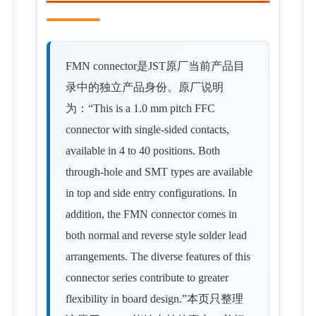
FMN connector是JST原厂当前产品目
录中的独立产品身份。原厂说明
为：“This is a 1.0 mm pitch FFC
connector with single-sided contacts,
available in 4 to 40 positions. Both
through-hole and SMT types are available
in top and side entry configurations. In
addition, the FMN connector comes in
both normal and reverse style solder lead
arrangements. The diverse features of this
connector series contribute to greater
flexibility in board design.”本页只整理