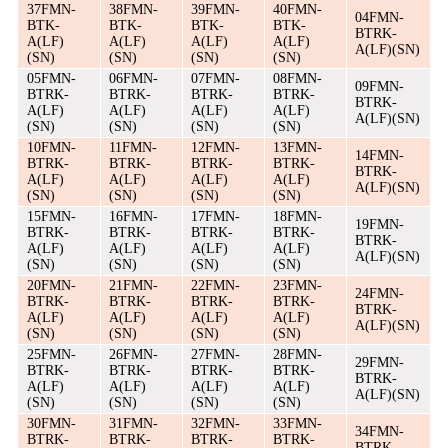
37FMN-
38FMN-
39FMN-
40FMN-
04FMN-
BTK-
BTK-
BTK-
BTK-
BTRK-
A(LF)
A(LF)
A(LF)
A(LF)
A(LF)(SN)
(SN)
(SN)
(SN)
(SN)
05FMN-
06FMN-
07FMN-
08FMN-
09FMN-
BTRK-
BTRK-
BTRK-
BTRK-
BTRK-
A(LF)
A(LF)
A(LF)
A(LF)
A(LF)(SN)
(SN)
(SN)
(SN)
(SN)
10FMN-
11FMN-
12FMN-
13FMN-
14FMN-
BTRK-
BTRK-
BTRK-
BTRK-
BTRK-
A(LF)
A(LF)
A(LF)
A(LF)
A(LF)(SN)
(SN)
(SN)
(SN)
(SN)
15FMN-
16FMN-
17FMN-
18FMN-
19FMN-
BTRK-
BTRK-
BTRK-
BTRK-
BTRK-
A(LF)
A(LF)
A(LF)
A(LF)
A(LF)(SN)
(SN)
(SN)
(SN)
(SN)
20FMN-
21FMN-
22FMN-
23FMN-
24FMN-
BTRK-
BTRK-
BTRK-
BTRK-
BTRK-
A(LF)
A(LF)
A(LF)
A(LF)
A(LF)(SN)
(SN)
(SN)
(SN)
(SN)
25FMN-
26FMN-
27FMN-
28FMN-
29FMN-
BTRK-
BTRK-
BTRK-
BTRK-
BTRK-
A(LF)
A(LF)
A(LF)
A(LF)
A(LF)(SN)
(SN)
(SN)
(SN)
(SN)
30FMN-
31FMN-
32FMN-
33FMN-
34FMN-
BTRK-
BTRK-
BTRK-
BTRK-
BTRK-