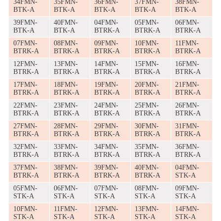
34FMN-
35FMN-
36FMN-
37FMN-
38FMN-
BTK-A
BTK-A
BTK-A
BTK-A
BTK-A
39FMN-
40FMN-
04FMN-
05FMN-
06FMN-
BTK-A
BTK-A
BTRK-A
BTRK-A
BTRK-A
07FMN-
08FMN-
09FMN-
10FMN-
11FMN-
BTRK-A
BTRK-A
BTRK-A
BTRK-A
BTRK-A
12FMN-
13FMN-
14FMN-
15FMN-
16FMN-
BTRK-A
BTRK-A
BTRK-A
BTRK-A
BTRK-A
17FMN-
18FMN-
19FMN-
20FMN-
21FMN-
BTRK-A
BTRK-A
BTRK-A
BTRK-A
BTRK-A
22FMN-
23FMN-
24FMN-
25FMN-
26FMN-
BTRK-A
BTRK-A
BTRK-A
BTRK-A
BTRK-A
27FMN-
28FMN-
29FMN-
30FMN-
31FMN-
BTRK-A
BTRK-A
BTRK-A
BTRK-A
BTRK-A
32FMN-
33FMN-
34FMN-
35FMN-
36FMN-
BTRK-A
BTRK-A
BTRK-A
BTRK-A
BTRK-A
37FMN-
38FMN-
39FMN-
40FMN-
04FMN-
BTRK-A
BTRK-A
BTRK-A
BTRK-A
STK-A
05FMN-
06FMN-
07FMN-
08FMN-
09FMN-
STK-A
STK-A
STK-A
STK-A
STK-A
10FMN-
11FMN-
12FMN-
13FMN-
14FMN-
STK-A
STK-A
STK-A
STK-A
STK-A