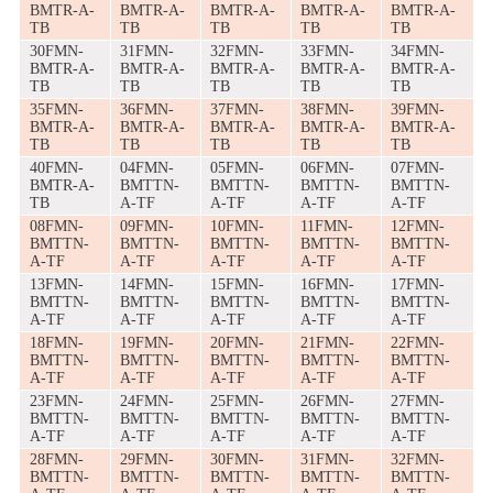
BMTR-A-
BMTR-A-
BMTR-A-
BMTR-A-
BMTR-A-
TB
TB
TB
TB
TB
30FMN-
31FMN-
32FMN-
33FMN-
34FMN-
BMTR-A-
BMTR-A-
BMTR-A-
BMTR-A-
BMTR-A-
TB
TB
TB
TB
TB
35FMN-
36FMN-
37FMN-
38FMN-
39FMN-
BMTR-A-
BMTR-A-
BMTR-A-
BMTR-A-
BMTR-A-
TB
TB
TB
TB
TB
40FMN-
04FMN-
05FMN-
06FMN-
07FMN-
BMTR-A-
BMTTN-
BMTTN-
BMTTN-
BMTTN-
TB
A-TF
A-TF
A-TF
A-TF
08FMN-
09FMN-
10FMN-
11FMN-
12FMN-
BMTTN-
BMTTN-
BMTTN-
BMTTN-
BMTTN-
A-TF
A-TF
A-TF
A-TF
A-TF
13FMN-
14FMN-
15FMN-
16FMN-
17FMN-
BMTTN-
BMTTN-
BMTTN-
BMTTN-
BMTTN-
A-TF
A-TF
A-TF
A-TF
A-TF
18FMN-
19FMN-
20FMN-
21FMN-
22FMN-
BMTTN-
BMTTN-
BMTTN-
BMTTN-
BMTTN-
A-TF
A-TF
A-TF
A-TF
A-TF
23FMN-
24FMN-
25FMN-
26FMN-
27FMN-
BMTTN-
BMTTN-
BMTTN-
BMTTN-
BMTTN-
A-TF
A-TF
A-TF
A-TF
A-TF
28FMN-
29FMN-
30FMN-
31FMN-
32FMN-
BMTTN-
BMTTN-
BMTTN-
BMTTN-
BMTTN-