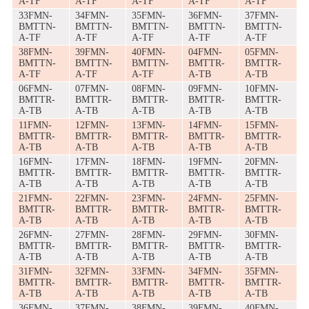
A-TF
A-TF
A-TF
A-TF
A-TF
33FMN-
34FMN-
35FMN-
36FMN-
37FMN-
BMTTN-
BMTTN-
BMTTN-
BMTTN-
BMTTN-
A-TF
A-TF
A-TF
A-TF
A-TF
38FMN-
39FMN-
40FMN-
04FMN-
05FMN-
BMTTN-
BMTTN-
BMTTN-
BMTTR-
BMTTR-
A-TF
A-TF
A-TF
A-TB
A-TB
06FMN-
07FMN-
08FMN-
09FMN-
10FMN-
BMTTR-
BMTTR-
BMTTR-
BMTTR-
BMTTR-
A-TB
A-TB
A-TB
A-TB
A-TB
11FMN-
12FMN-
13FMN-
14FMN-
15FMN-
BMTTR-
BMTTR-
BMTTR-
BMTTR-
BMTTR-
A-TB
A-TB
A-TB
A-TB
A-TB
16FMN-
17FMN-
18FMN-
19FMN-
20FMN-
BMTTR-
BMTTR-
BMTTR-
BMTTR-
BMTTR-
A-TB
A-TB
A-TB
A-TB
A-TB
21FMN-
22FMN-
23FMN-
24FMN-
25FMN-
BMTTR-
BMTTR-
BMTTR-
BMTTR-
BMTTR-
A-TB
A-TB
A-TB
A-TB
A-TB
26FMN-
27FMN-
28FMN-
29FMN-
30FMN-
BMTTR-
BMTTR-
BMTTR-
BMTTR-
BMTTR-
A-TB
A-TB
A-TB
A-TB
A-TB
31FMN-
32FMN-
33FMN-
34FMN-
35FMN-
BMTTR-
BMTTR-
BMTTR-
BMTTR-
BMTTR-
A-TB
A-TB
A-TB
A-TB
A-TB
36FMN-
37FMN-
38FMN-
39FMN-
40FMN-