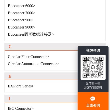
Buccaneer 6000>
Buccaneer 7000>
Buccaneer 900>
Buccaneer 9000>
Buccaneer圆形数据连接器>
C
扫码咨询
Circular Fiber Connector>
Circular Automation Connector>
E
微信扫一扫
EXPlora Series>
添加客服咨询
I
点击咨询
IEC Connector>