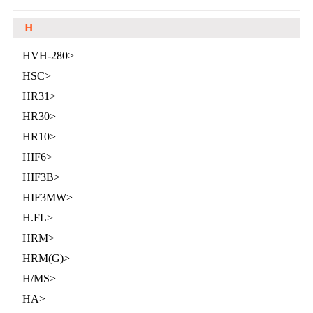
H
HVH-280>
HSC>
HR31>
HR30>
HR10>
HIF6>
HIF3B>
HIF3MW>
H.FL>
HRM>
HRM(G)>
H/MS>
HA>