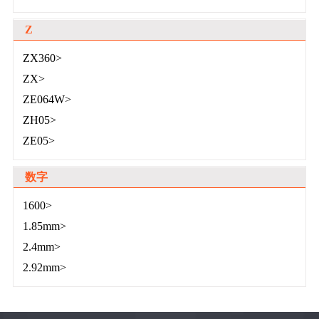
Z
ZX360>
ZX>
ZE064W>
ZH05>
ZE05>
数字
1600>
1.85mm>
2.4mm>
2.92mm>