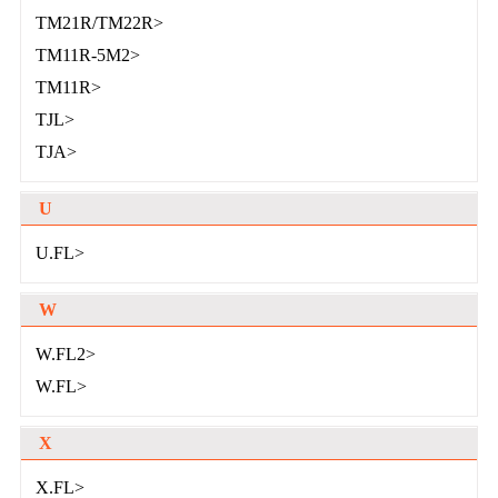
TM21R/TM22R>
TM11R-5M2>
TM11R>
TJL>
TJA>
U
U.FL>
W
W.FL2>
W.FL>
X
X.FL>