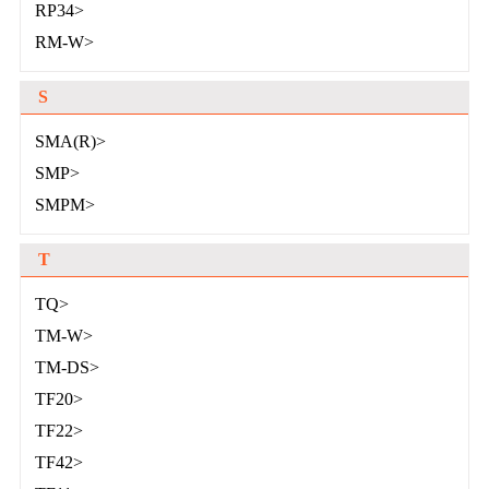
RP34>
RM-W>
S
SMA(R)>
SMP>
SMPM>
T
TQ>
TM-W>
TM-DS>
TF20>
TF22>
TF42>