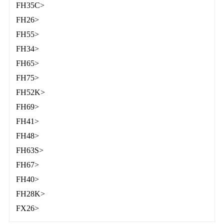
FH35C>
FH26>
FH55>
FH34>
FH65>
FH75>
FH52K>
FH69>
FH41>
FH48>
FH63S>
FH67>
FH40>
FH28K>
FX26>