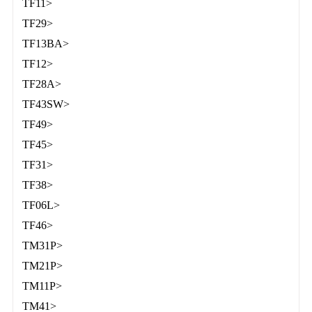
TF11>
TF29>
TF13BA>
TF12>
TF28A>
TF43SW>
TF49>
TF45>
TF31>
TF38>
TF06L>
TF46>
TM31P>
TM21P>
TM11P>
TM41>