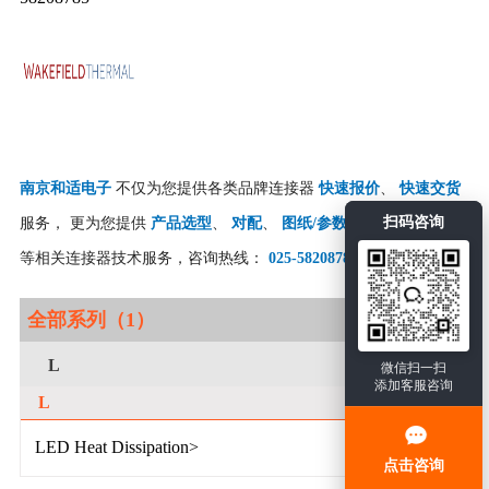
南京和适电子
不仅为您提供各类品牌连接器
快速报价
、
快速交货
扫码咨询
服务， 更为您提供
产品选型
、
对配
、
图纸/参数查找
、
国产竞品
等相关连接器技术服务，咨询热线：
025-58208785
。
全部系列（1）
L
微信扫一扫
添加客服咨询
L
LED Heat Dissipation>
点击咨询