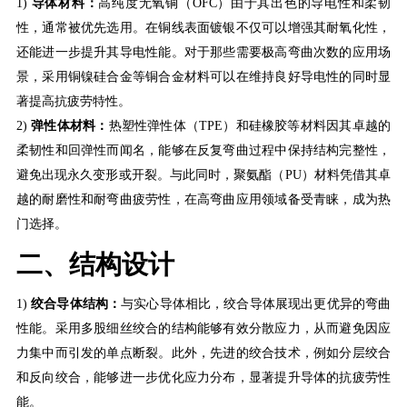
1)
导体材料：
高纯度无氧铜（
OFC）由于其出色的导电性和柔韧
性，通常被优先选用。在铜线表面镀银不仅可以增强其耐氧化性，
还能进一步提升其导电性能。对于那些需要极高弯曲次数的应用场
景，采用铜镍硅合金等铜合金材料可以在维持良好导电性的同时显
著提高抗疲劳特性。
2)
弹性体材料：
热塑性弹性体（
TPE）和硅橡胶等材料因其卓越的
柔韧性和回弹性而闻名，能够在反复弯曲过程中保持结构完整性，
避免出现永久变形或开裂。与此同时，聚氨酯（PU）材料凭借其卓
越的耐磨性和耐弯曲疲劳性，在高弯曲应用领域备受青睐，成为热
门选择。
二、结构设计
1)
绞合导体结构：
与实心导体相比，绞合导体展现出更优异的弯曲
性能。采用多股细丝绞合的结构能够有效分散应力，从而避免因应
力集中而引发的单点断裂。此外，先进的绞合技术，例如分层绞合
和反向绞合，能够进一步优化应力分布，显著提升导体的抗疲劳性
能。