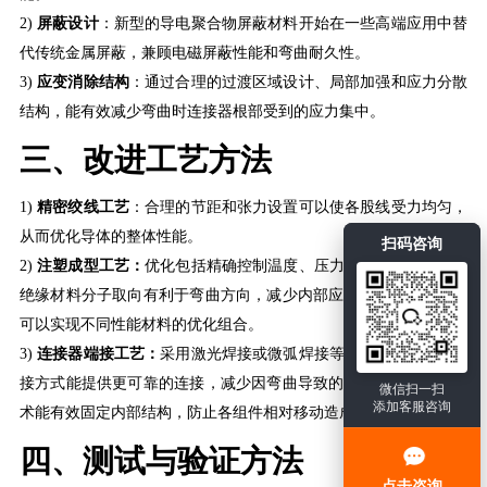
2)
屏蔽设计
：新型的导电聚合物屏蔽材料开始在一些高端应用中替
代传统金属屏蔽，兼顾电磁屏蔽性能和弯曲耐久性。
3)
应变消除结构
：通过合理的过渡区域设计、局部加强和应力分散
结构，能有效减少弯曲时连接器根部受到的应力集中。
三、改进工艺方法
1)
精密绞线工艺
：合理的节距和张力设置可以使各股线受力均匀，
从而优化导体的整体性能。
扫码咨询
2)
注塑成型工艺：
优化包括精确控制温度、压力和冷却速率，确保
绝缘材料分子取向有利于弯曲方向，减少内部应力。多层共挤技术
可以实现不同性能材料的优化组合。
3)
连接器端接工艺：
采用激光焊接或微弧焊接等先进技术比传统压
接方式能提供更可靠的连接，减少因弯曲导致的接触失效。灌封技
微信扫一扫
添加客服咨询
术能有效固定内部结构，防止各组件相对移动造成的磨损。
四、测试与验证方法
点击咨询