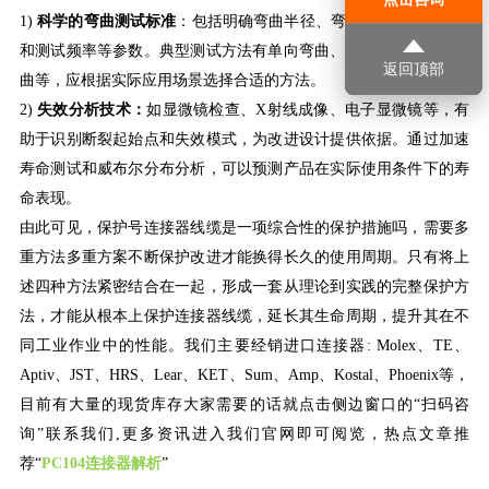
1)
科学的弯曲测试标准
：包括明确弯曲半径、弯曲角度、弯曲速度
和测试频率等参数。典型测试方法有单向弯曲、双向弯曲、摆臂弯
返回顶部
曲等，应根据实际应用场景选择合适的方法。
2)
失效分析技术：
如显微镜检查、
X射线成像、电子显微镜等，有
助于识别断裂起始点和失效模式，为改进设计提供依据。通过加速
寿命测试和威布尔分布分析，可以预测产品在实际使用条件下的寿
命表现。
由此可见，保护号连接器线缆是一项综合性的保护措施吗，需要多
重方法多重方案不断保护改进才能换得长久的使用周期。只有将上
述四种方法紧密结合在一起，形成一套从理论到实践的完整保护方
法，才能从根本上保护连接器线缆，延长其生命周期，提升其在不
同工业作业中的性能。
我们主要经销进口连接器
: Molex、TE、
Aptiv、JST、HRS、Lear、KET、
Sum、
Amp、Kostal
、
Phoenix
等，
目前有大量的现货库存大家需要的话就点击侧边窗口的
“扫码咨
询”联系我们,更多资讯进入我们官网即可阅览
，热点文章
推
荐
“
PC104连接器解析
”