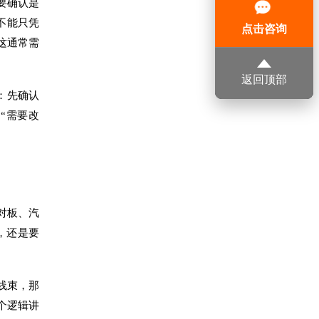
要确认是
不能只凭
点击咨询
这通常需
返回顶部
：先确认
“需要改
对板、汽
断，还是要
线束，那
个逻辑讲