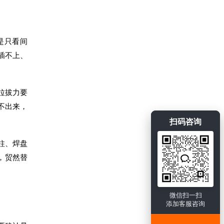
是只看间
插不上、
拉拔力要
不出来，
扫码咨询
位柱、焊盘
，贸然替
微信扫一扫
添加客服咨询