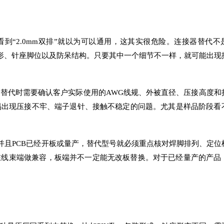
户看到“2.0mm双排”就以为可以通用，这其实很危险。连接器替代不
外形、针座脚位以及防呆结构。只要其中一个细节不一样，就可能出现
，替代时需要确认客户实际使用的AWG线规、外被直径、压接高度和
易出现压接不牢、端子退针、接触不稳定的问题。尤其是样品阶段看
座，并且PCB已经开板或量产，替代型号就必须重点核对焊脚排列、定
在线束端做兼容，板端并不一定能无改板替换。对于已经量产的产品