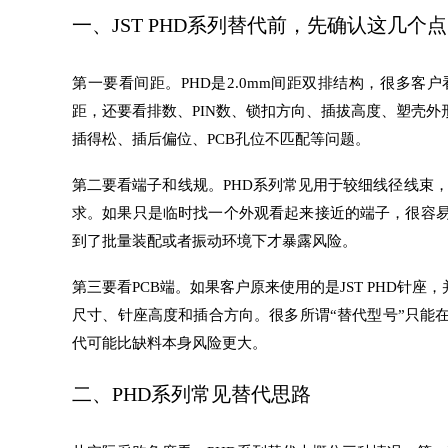
一、JST PHD系列替代前，先确认这几个点
第一要看间距。PHD是2.0mm间距双排结构，很多客
距，还要看排数、PIN数、锁扣方向、插拔高度、塑壳
插得松、插后偏位、PCB孔位不匹配等问题。
第二要看端子和线规。PHD系列常见用于较细线径线束
求。如果只是临时找一个外观看起来接近的端子，很容
到了批量装配或者振动环境下才暴露风险。
第三要看PCB端。如果客户原来使用的是JST PHD针
尺寸、针座高度和插合方向。很多所谓“替代型号”只能
代可能比缺料本身风险更大。
二、PHD系列常见替代思路