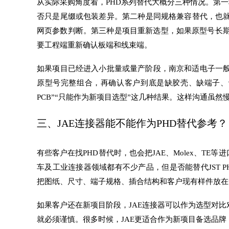
从实际采购角度看，PHD系列替代大概分三种情况。第一
否只是尾缀或包装差异。第二种是同规格兼容替代，也就
网页参数判断。第三种是项目重新选型，如果原型号长
要工程端重新确认板端和线束端。
如果项目已经进入小批量或量产阶段，南京和适电子一般
原型号完整组合，再确认客户到底是缺胶壳、缺端子、缺
PCB”“只能作为新项目选型”这几种结果。这样沟通虽
三、JAE连接器能不能作为PHD替代参考？
有些客户在找PHD替代时，也会把JAE、Molex、TE
车及工业连接器领域都有不少产品，但是否能替代JST P
把图纸、尺寸、端子规格、插合结构和客户现有样件放在
如果客户还在新项目阶段，JAE连接器可以作为选型对比
就必须谨慎。很多时候，JAE更适合作为新项目备选品牌