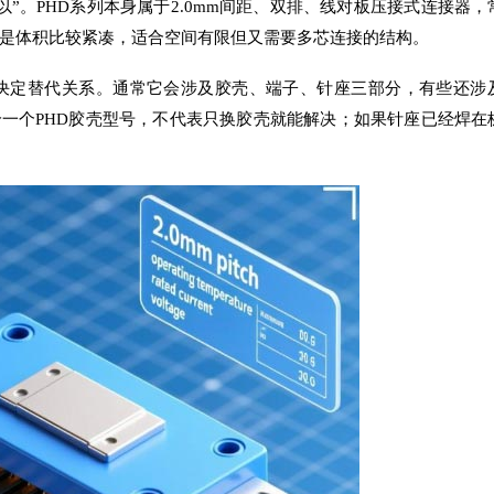
以”。PHD系列本身属于2.0mm间距、双排、线对板压接式连接器，
是体积比较紧凑，适合空间有限但又需要多芯连接的结构。
能决定替代关系。通常它会涉及胶壳、端子、针座三部分，有些还涉
给一个PHD胶壳型号，不代表只换胶壳就能解决；如果针座已经焊在