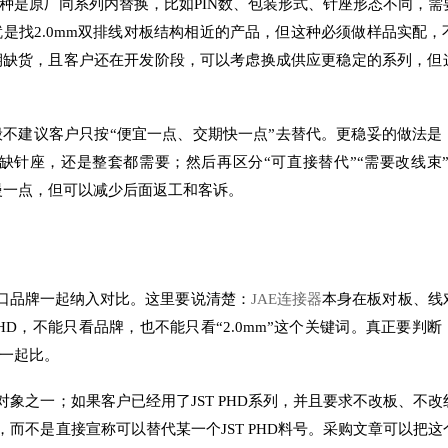
种是原厂同系列内替换，比如PIN数、包装形式、针座形态不同，需
是找2.0mm双排线对板结构相近的产品，但这种必须做样品实配，
期缺货，且客户还在开发阶段，可以考虑换成供应更稳定的系列，但
不建议客户只按“便宜一点、交期快一点”去替代。更稳妥的做法是
针座，还是整套都需要；然后再区分“可直接替代”“需要改线束”
然慢一点，但可以减少后面返工和客诉。
等进口品牌一起纳入对比。这里要说清楚：
JAE连接器
本身在板对板、线
HD，不能只看品牌，也不能只看“2.0mm”这个关键词。真正要判
一起比。
对象之一；如果客户已经用了JST PHD系列，并且要求不改板、不改
，而不是直接宣称可以替代某一个JST PHD料号。采购文章可以把这