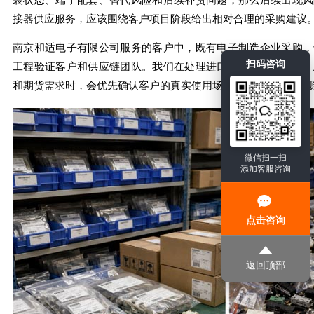
装状态、端子配套、替代风险和后续补货问题，那么后续出现风
接器供应服务，应该围绕客户项目阶段给出相对合理的采购建议
南京和适电子有限公司服务的客户中，既有电子制造企业采购，
扫码咨询
工程验证客户和供应链团队。我们在处理进口品牌连接器现货、
和期货需求时，会优先确认客户的真实使用场景，再判断当前货
微信扫一扫
添加客服咨询
点击咨询
返回顶部