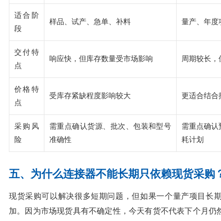
适合阶
样品、试产、急单、补料
量产、年度
段
交付特
响应快，但库存数量受市场影响
周期较长，
点
价格特
受库存紧缺程度影响较大
更适合结合
点
采购风
需重点确认货源、批次、包装和型号
需重点确认
险
准确性
耗计划
五、为什么连接器不能长期只依赖现货采购
现货采购可以解决很多短期问题，但如果一个量产项目长
加。因为市场现货具有不确定性，今天有货不代表下个月仍